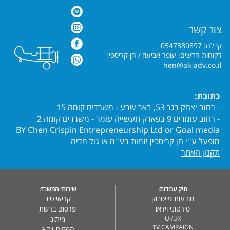
צור קשר
קבלה: 0547880897
לקוחות חדשים: עופר אביעוז / חן קריספין
hen@ak-adv.co.il
כתובת:
- רחוב יצחק רגר 53, באר שבע - משרדים קומה 15
- רחוב עומרים 9 בפארק תעשייה עומר - משרדים קומה 2
BY Chen Crispin Entrepreneurship Ltd or Goal media
מופעל ע''י חן קריספין יזמות בע''מ או גול מדיה
תקנון האתר
תיק עבודות:
שירותי המשרד:
מודעות פייסבוק
קריאייטיב
סירטוני וידאו
פרסום ברשת
UI/UX
מיתוג
TV CAMPAIGN
הפקות וידאו