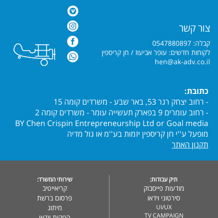
צור קשר
קבלה: 0547880897
לקוחות חדשים: עופר אביעוז / חן קריספין
hen@ak-adv.co.il
כתובת:
- רחוב יצחק רגר 53, באר שבע - משרדים קומה 15
- רחוב עומרים 9 בפארק תעשייה עומר - משרדים קומה 2
BY Chen Crispin Entrepreneurship Ltd or Goal media
מופעל ע''י חן קריספין יזמות בע''מ או גול מדיה
תקנון האתר
תיק עבודות:
שירותי המשרד:
מודעות פייסבוק
קריאייטיב
סירטוני וידאו
פרסום ברשת
UI/UX
מיתוג
TV CAMPAIGN
הפקות וידאו