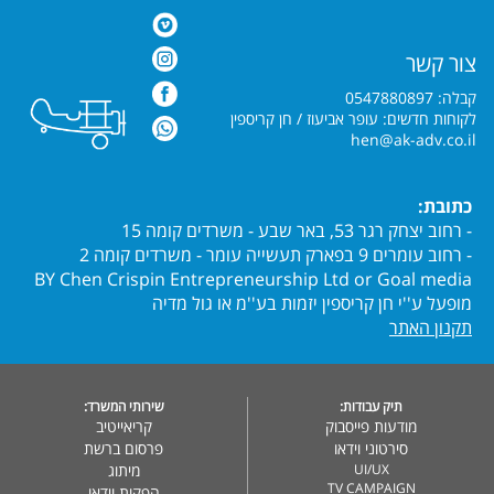
צור קשר
קבלה: 0547880897
לקוחות חדשים: עופר אביעוז / חן קריספין
hen@ak-adv.co.il
כתובת:
- רחוב יצחק רגר 53, באר שבע - משרדים קומה 15
- רחוב עומרים 9 בפארק תעשייה עומר - משרדים קומה 2
BY Chen Crispin Entrepreneurship Ltd or Goal media
מופעל ע''י חן קריספין יזמות בע''מ או גול מדיה
תקנון האתר
תיק עבודות:
שירותי המשרד:
מודעות פייסבוק
קריאייטיב
סירטוני וידאו
פרסום ברשת
UI/UX
מיתוג
TV CAMPAIGN
הפקות וידאו