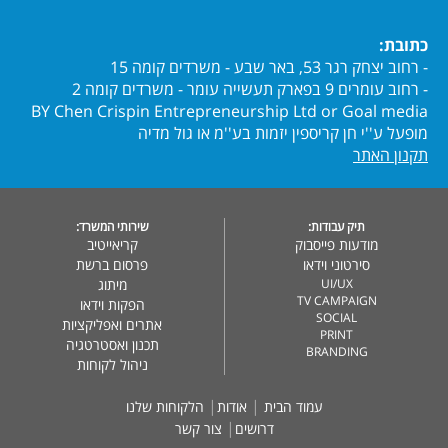
כתובת:
- רחוב יצחק רגר 53, באר שבע - משרדים קומה 15
- רחוב עומרים 9 בפארק תעשייה עומר - משרדים קומה 2
BY Chen Crispin Entrepreneurship Ltd or Goal media
מופעל ע''י חן קריספין יזמות בע''מ או גול מדיה
תקנון האתר
תיק עבודות:
שירותי המשרד:
מודעות פייסבוק
קריאייטיב
סירטוני וידאו
פרסום ברשת
UI/UX
מיתוג
TV CAMPAIGN
הפקות וידאו
SOCIAL
אתרים ואפליקציות
PRINT
תכנון ואסטרטגיה
BRANDING
ניהול לקוחות
|
|
עמוד הבית
אודות
הלקוחות שלנו
|
דרושים
צור קשר